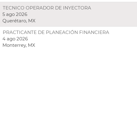
TECNICO OPERADOR DE INYECTORA
5 ago 2026
Querétaro, MX
PRACTICANTE DE PLANEACIÓN FINANCIERA
4 ago 2026
Monterrey, MX
Los
lectores
de
pantalla
no
pueden
leer
el
siguiente
mapa
para
búsquedas.