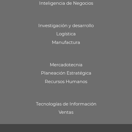
s
s
s
s
Inteligencia de Negocios
t
t
t
t
a
a
a
a
ñ
ñ
ñ
ñ
a
a
a
a
n
n
n
n
Investigación y desarrollo
u
u
u
u
e
e
e
e
Logística
v
v
v
v
Manufactura
a
a
a
a
.
.
.
.
Mercadotecnia
Planeación Estratégica
Recursos Humanos
Tecnologías de Información
Ventas