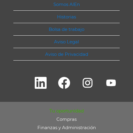
Somos AlEn
Historias
Bolsa de trabajo
Aviso Legal
Aviso de Privacidad
S
S
S
S
e
e
e
e
a
a
a
a
b
b
b
b
r
r
r
r
e
e
e
e
e
e
e
e
n
n
n
n
Tu oportunidad
u
u
u
u
n
n
n
n
Compras
a
a
a
a
p
p
p
p
Finanzas y Administración
e
e
e
e